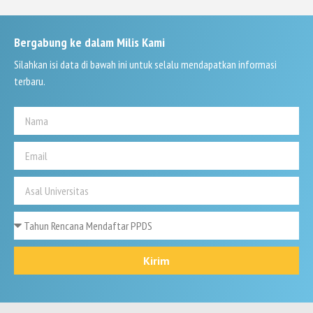
Bergabung ke dalam Milis Kami
Silahkan isi data di bawah ini untuk selalu mendapatkan informasi
terbaru.
Kirim