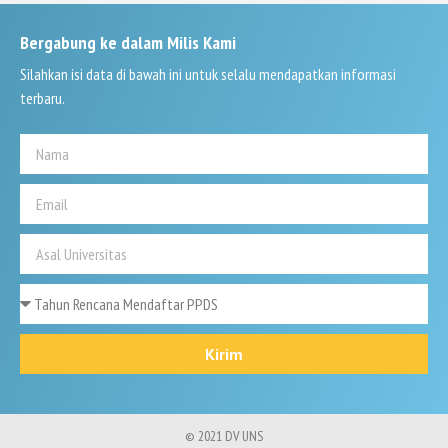
Bergabung ke dalam Milis Kami
Silahkan isi data di bawah ini untuk selalu mendapatkan informasi
terbaru.
Kirim
© 2021 DV UNS