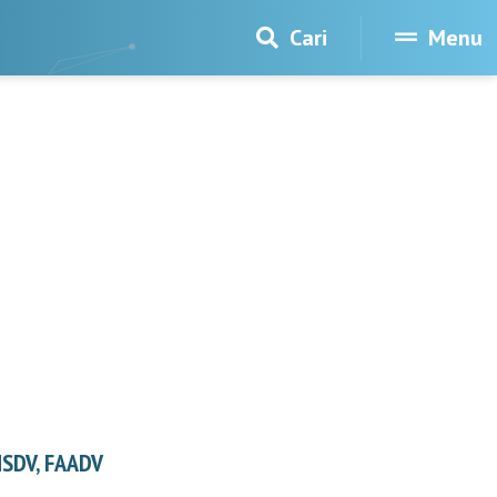
Cari
Menu
INSDV, FAADV