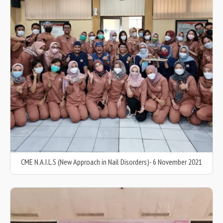
CME N.A.I.L.S (New Approach in Nail Disorders)- 6 November 2021